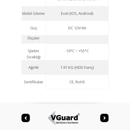
Mobil İzleme
Evet (IOS, Android)
Güç
DC 12V/6A
Ölçüler
İşletim
-10°C ~ +55°C
Sıcaklığı
Ağırlık
1.91 KG (HDD hariç)
Sertifikalar
CE, RoHS