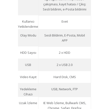
çakışması, kayıt hatası / Çıkış:
Sesli bildirim, e-Posta bildirimi
Kullanıcı
Evet
Yetkilendirme
Olay Modu
Sesli Bildirim, E-Posta, Mobil
APP
HDD Sayısı
2 x HDD
USB
2 x USB 2.0
Video Kayıt
Hard Disk, CMS
Yedekleme
USB, Network, FTP
Cihazı
Uzak İzleme
IE Web İzleme, Bullwark CMS,
Chrome, Safari, Firefox