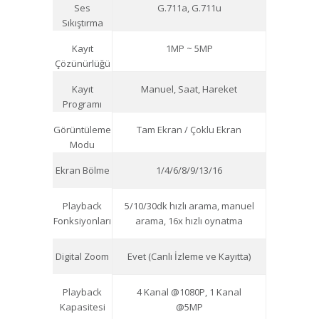
Ses
G.711a, G.711u
Sıkıştırma
Kayıt
1MP ~ 5MP
Çözünürlüğü
Kayıt
Manuel, Saat, Hareket
Programı
Görüntüleme
Tam Ekran / Çoklu Ekran
Modu
Ekran Bölme
1/4/6/8/9/13/16
Playback
5/10/30dk hızlı arama, manuel
Fonksiyonları
arama, 16x hızlı oynatma
Digital Zoom
Evet (Canlı İzleme ve Kayıtta)
Playback
4 Kanal @1080P, 1 Kanal
Kapasitesi
@5MP