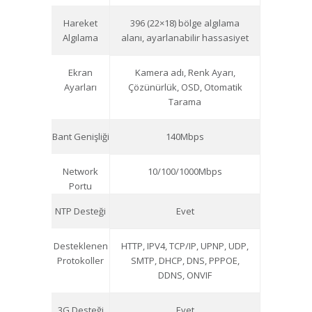
Hareket
396 (22×18) bölge algılama
Algılama
alanı, ayarlanabilir hassasiyet
Ekran
Kamera adı, Renk Ayarı,
Ayarları
Çözünürlük, OSD, Otomatik
Tarama
Bant Genişliği
140Mbps
Network
10/100/1000Mbps
Portu
NTP Desteği
Evet
Desteklenen
HTTP, IPV4, TCP/IP, UPNP, UDP,
Protokoller
SMTP, DHCP, DNS, PPPOE,
DDNS, ONVIF
3G Desteği
Evet